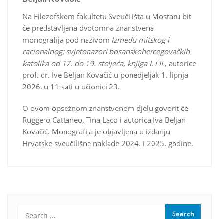
Na Filozofskom fakultetu Sveučilišta u Mostaru bit
će predstavljena dvotomna znanstvena
monografija pod nazivom
Između mitskog i
racionalnog: svjetonazori bosanskohercegovačkih
katolika od 17. do 19. stoljeća, knjiga I. i II.
, autorice
prof. dr. Ive Beljan Kovačić u ponedjeljak 1. lipnja
2026. u 11 sati u učionici 23.
O ovom opsežnom znanstvenom djelu govorit će
Ruggero Cattaneo, Tina Laco i autorica Iva Beljan
Kovačić. Monografija je objavljena u izdanju
Hrvatske sveučilišne naklade 2024. i 2025. godine.