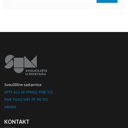
Sveučilišne sastavnice
APTF
ALU
EF
FPMOZ
FSRE
FZS
FARF
FGAG
MEF
PF
TKI
FZS
ARHIVA
KONTAKT