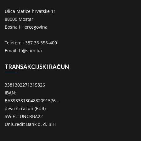
Ulica Matice hrvatske 11
88000 Mostar
Bosna i Hercegovina
Telefon: +387 36 355-400
Email: ff@sum.ba
TRANSAKCIJSKI RAČUN
3381302271315826
IBAN:
BA393381304832091576 –
devizni račun (EUR)
SWIFT: UNCRBA22
UniCredit Bank d. d. BiH