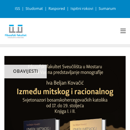
ISS
Studomat
Raspored
Ispitni rokovi
Sumarum
OBAVIJESTI