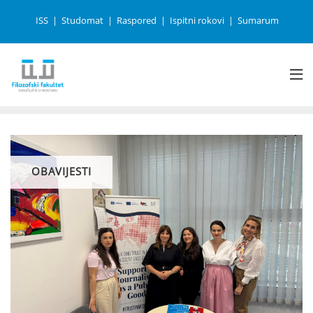
ISS
Studomat
Raspored
Ispitni rokovi
Sumarum
OBAVIJESTI