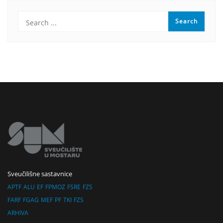
Sveučilišne sastavnice
APTF
ALU
EF
FPMOZ
FSRE
FZS
FARF
FGAG
MEF
PF
TKI
FZS
ARHIVA