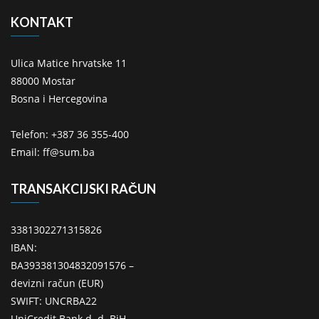
KONTAKT
Ulica Matice hrvatske 11
88000 Mostar
Bosna i Hercegovina
Telefon: +387 36 355-400
Email: ff@sum.ba
TRANSAKCIJSKI RAČUN
3381302271315826
IBAN:
BA393381304832091576 –
devizni račun (EUR)
SWIFT: UNCRBA22
UniCredit Bank d. d. BiH