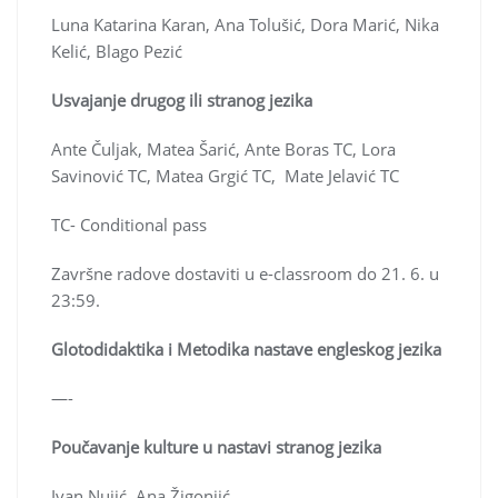
Luna Katarina Karan, Ana Tolušić, Dora Marić, Nika
Kelić, Blago Pezić
Usvajanje drugog ili stranog jezika
Ante Čuljak, Matea Šarić, Ante Boras TC, Lora
Savinović TC, Matea Grgić TC, Mate Jelavić TC
TC- Conditional pass
Završne radove dostaviti u e-classroom do 21. 6. u
23:59.
Glotodidaktika i Metodika nastave engleskog jezika
—-
Poučavanje kulture u nastavi stranog jezika
Ivan Nujić, Ana Žigonjić