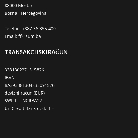
88000 Mostar
Bosna i Hercegovina
Telefon: +387 36 355-400
Email: ff@sum.ba
TRANSAKCIJSKI RAČUN
3381302271315826
IBAN:
BA393381304832091576 –
devizni račun (EUR)
SWIFT: UNCRBA22
UniCredit Bank d. d. BiH