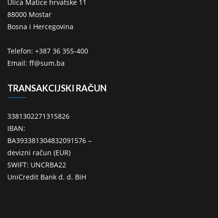
Ulica Matice hrvatske 11
88000 Mostar
Bosna i Hercegovina
Telefon: +387 36 355-400
Email: ff@sum.ba
TRANSAKCIJSKI RAČUN
3381302271315826
IBAN:
BA393381304832091576 –
devizni račun (EUR)
SWIFT: UNCRBA22
UniCredit Bank d. d. BiH