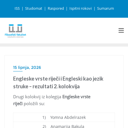
ISS
Studomat
Raspored
Ispitni rokovi
Sumarum
15 lipnja, 2026
Engleske vrste riječi i Engleski kao jezik
struke – rezultati 2. kolokvija
Drugi kolokvij iz kolegija
Engleske vrste
riječi
položili su:
1) Yomna Abdelrazek
2) Anamarija Bakula