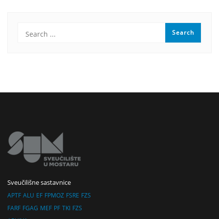
Sveučilišne sastavnice
APTF
ALU
EF
FPMOZ
FSRE
FZS
FARF
FGAG
MEF
PF
TKI
FZS