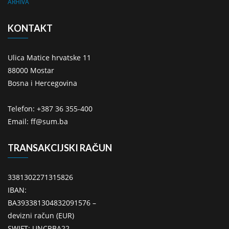
ARHIVA
KONTAKT
Ulica Matice hrvatske 11
88000 Mostar
Bosna i Hercegovina
Telefon: +387 36 355-400
Email: ff@sum.ba
TRANSAKCIJSKI RAČUN
3381302271315826
IBAN:
BA393381304832091576 –
devizni račun (EUR)
SWIFT: UNCRBA22