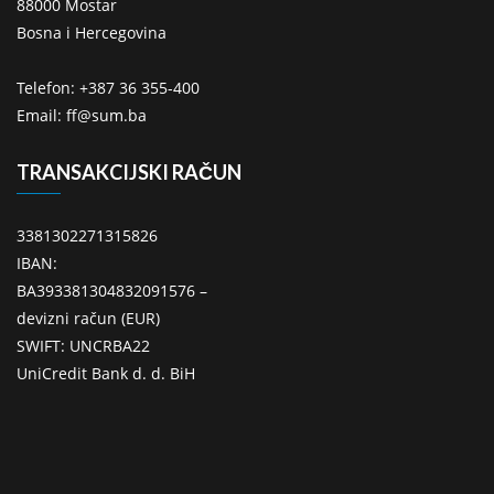
88000 Mostar
Bosna i Hercegovina
Telefon: +387 36 355-400
Email: ff@sum.ba
TRANSAKCIJSKI RAČUN
3381302271315826
IBAN:
BA393381304832091576 –
devizni račun (EUR)
SWIFT: UNCRBA22
UniCredit Bank d. d. BiH