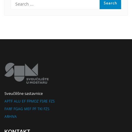
Sveučilišne sastavnice
APTF
ALU
EF
FPMOZ
FSRE
FZS
FARF
FGAG
MEF
PF
TKI
FZS
ARHIVA
KONTAKT