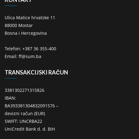
Ulica Matice hrvatske 11
88000 Mostar
Bosna i Hercegovina
Telefon: +387 36 355-400
Email: ff@sum.ba
TRANSAKCIJSKI RAČUN
3381302271315826
IBAN:
BA393381304832091576 –
devizni račun (EUR)
SWIFT: UNCRBA22
UniCredit Bank d. d. BiH