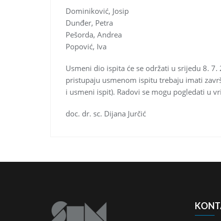
Dominiković, Josip
Dunđer, Petra
Pešorda, Andrea
Popović, Iva
Usmeni dio ispita će se održati u srijedu 8. 7
pristupaju usmenom ispitu trebaju imati završe
i usmeni ispit). Radovi se mogu pogledati u vr
doc. dr. sc. Dijana Jurčić
KONT