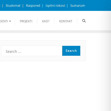
S
Studomat
Raspored
Ispitni rokovi
Sumarum
DENTI
PROJEKTI
KAD?
KONTAKT