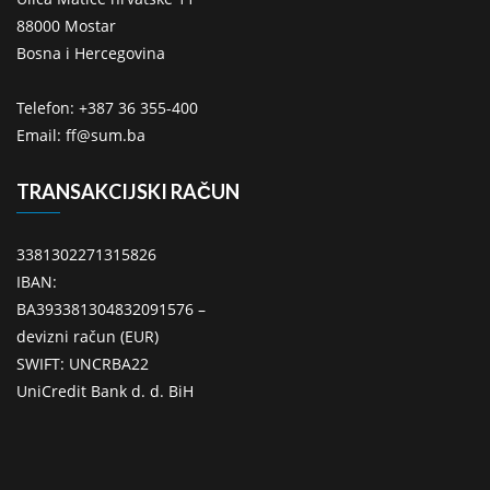
88000 Mostar
Bosna i Hercegovina
Telefon: +387 36 355-400
Email: ff@sum.ba
TRANSAKCIJSKI RAČUN
3381302271315826
IBAN:
BA393381304832091576 –
devizni račun (EUR)
SWIFT: UNCRBA22
UniCredit Bank d. d. BiH