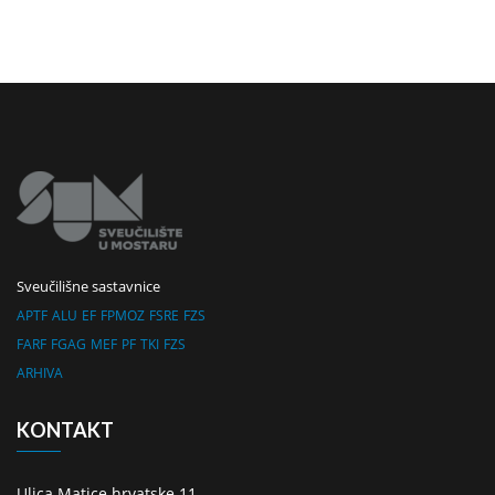
Sveučilišne sastavnice
APTF
ALU
EF
FPMOZ
FSRE
FZS
FARF
FGAG
MEF
PF
TKI
FZS
ARHIVA
KONTAKT
Ulica Matice hrvatske 11