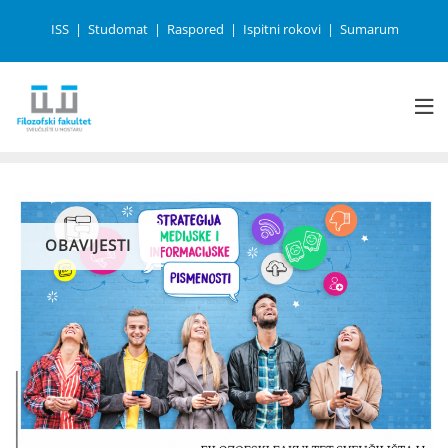
ISS
Studomat
Raspored
Ispitni rokovi
Sumarum
OBAVIJESTI