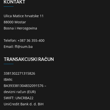
KONTAKT
Ulica Matice hrvatske 11
88000 Mostar
Bosna i Hercegovina
Telefon: +387 36 355-400
Email: ff@sum.ba
TRANSAKCIJSKI RAČUN
3381302271315826
IBAN:
BA393381304832091576 –
devizni račun (EUR)
SWIFT: UNCRBA22
UniCredit Bank d. d. BiH