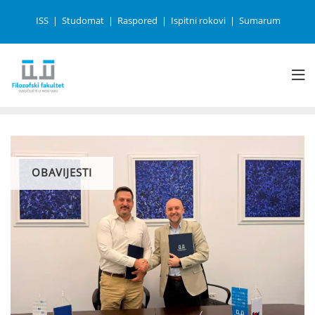
ISS
Studomat
Raspored
Ispitni rokovi
Sumarum
OBAVIJESTI