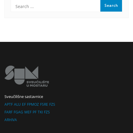
Sveučilišne sastavnice
APTF
ALU
EF
FPMOZ
FSRE
FZS
FARF
FGAG
MEF
PF
TKI
FZS
ARHIVA