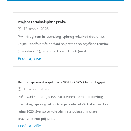
Izmjena termina ispitnog roka
13 srpnja, 2026
Prvi i drugi termin jesenskog ispitnog roka kod doc. dr. sc.
Željke Pandža bit će održani na prethodno oglašene termine
(Kalendar i ISS), ali s početkom u 11 sati (ured...
Pročitaj više
Redoviti jesenski ispitni rok 2025.-2026. (Arheologija)
13 srpnja, 2026
Poštovani studenti, u ISSu su otvoreni termini redovitog
jesenskog ispitnog roka, i to u periodu od 24. kolovoza do 25.
rujna 2026. Sve ispite koje planirate polagati, morate
pravovremeno prijaviti...
Pročitaj više