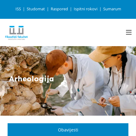
ISS
Studomat
Raspored
Ispitni rokovi
Sumarum
Arheologija
Obavijesti