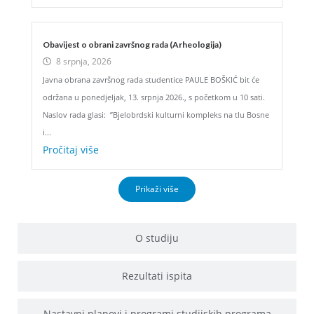
Obavijest o obrani završnog rada (Arheologija)
8 srpnja, 2026
Javna obrana završnog rada studentice PAULE BOŠKIĆ bit će
održana u ponedjeljak, 13. srpnja 2026., s početkom u 10 sati.
Naslov rada glasi: ”Bjelobrdski kulturni kompleks na tlu Bosne
i...
Pročitaj više
Prikaži više
O studiju
Rezultati ispita
Nastavni planovi i programi studijskih programa