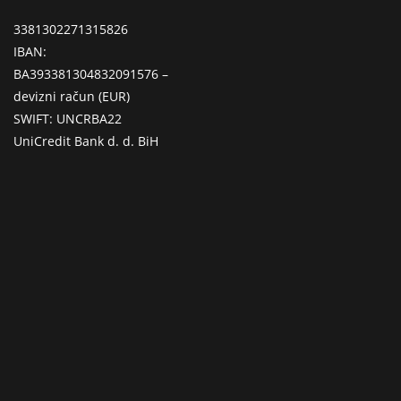
3381302271315826
IBAN:
BA393381304832091576 –
devizni račun (EUR)
SWIFT: UNCRBA22
UniCredit Bank d. d. BiH