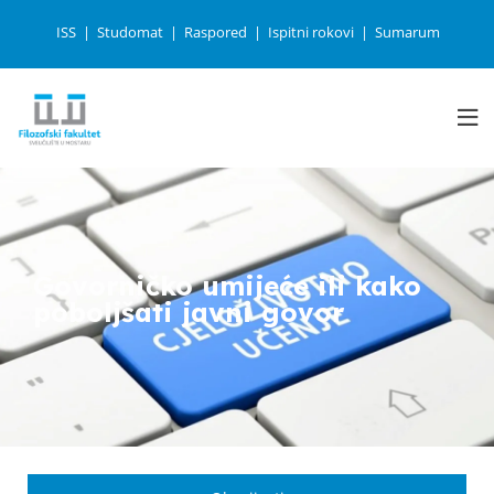
ISS
Studomat
Raspored
Ispitni rokovi
Sumarum
Govorničko umijeće ili kako
poboljšati javni govor