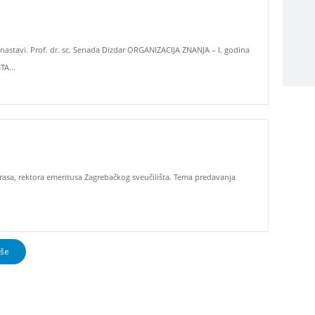
nastavi. Prof. dr. sc. Senada Dizdar ORGANIZACIJA ZNANJA – I. godina
A...
orasa, rektora emeritusa Zagrebačkog sveučilišta. Tema predavanja
iše