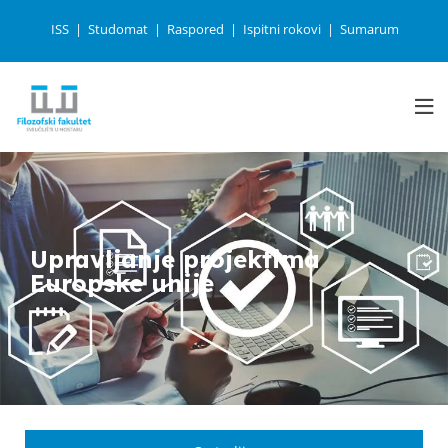
ISS
Studomat
Raspored
Ispitni rokovi
Sumarum
Upravljanje projektima
Europske unije