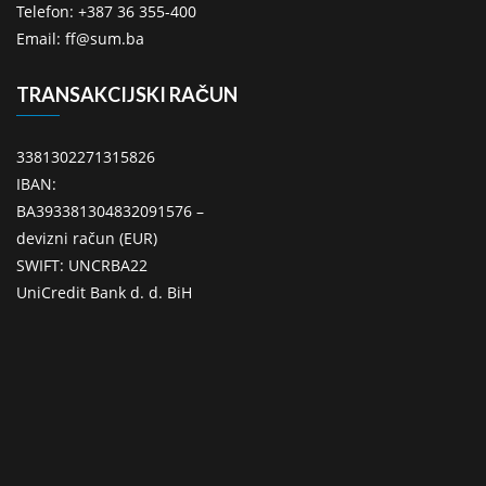
Telefon: +387 36 355-400
Email: ff@sum.ba
TRANSAKCIJSKI RAČUN
3381302271315826
IBAN:
BA393381304832091576 –
devizni račun (EUR)
SWIFT: UNCRBA22
UniCredit Bank d. d. BiH