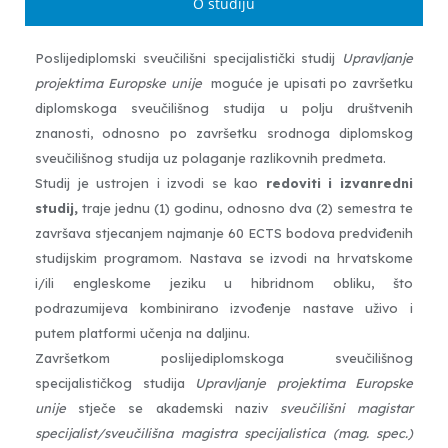
O studiju
Poslijediplomski sveučilišni specijalistički studij
Upravljanje
projektima Europske unije
moguće je upisati po završetku
diplomskoga sveučilišnog studija u polju društvenih
znanosti, odnosno po završetku srodnoga diplomskog
sveučilišnog studija uz polaganje razlikovnih predmeta.
Studij je ustrojen i izvodi se kao
redoviti i izvanredni
studij
,
traje jednu (1) godinu, odnosno dva (2) semestra te
završava stjecanjem najmanje 60 ECTS bodova predviđenih
studijskim programom. Nastava se izvodi na hrvatskome
i/ili engleskome jeziku u hibridnom obliku, što
podrazumijeva kombinirano izvođenje nastave uživo i
putem platformi učenja na daljinu.
Završetkom poslijediplomskoga sveučilišnog
specijalističkog studija
Upravljanje projektima Europske
unije
stječe se akademski naziv
sveučilišni magistar
specijalist/sveučilišna magistra specijalistica (mag. spec.)