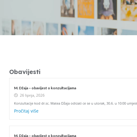
Obavijesti
M. Džaja – obavijest o konzultacijama
26 lipnja, 2026
Konzultacije kod dr.sc. Matea Džaja odrzati ce se u utorak, 30.6. u 10:00 umje
Pročitaj više
M. Džaja – obavijest o konzultacijama