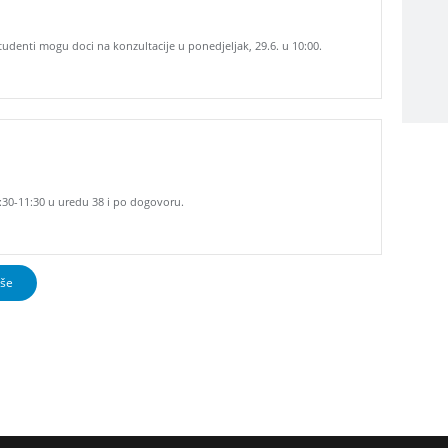
Studenti mogu doci na konzultacije u ponedjeljak, 29.6. u 10:00.
0:30-11:30 u uredu 38 i po dogovoru.
iše