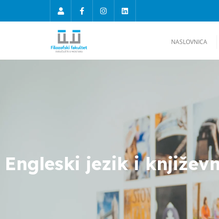
NASLOVNICA
Engleski jezik i književ