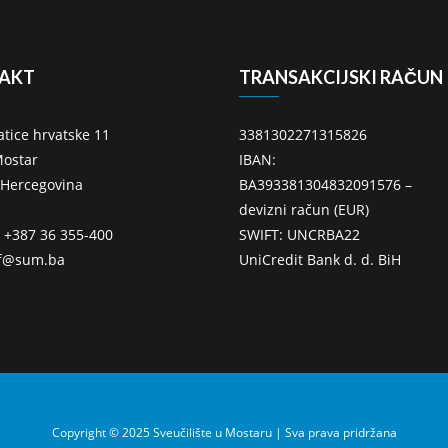
AKT
TRANSAKCIJSKI RAČUN
atice hrvatske 11
3381302271315826
ostar
IBAN:
 Hercegovina
BA393381304832091576 –
devizni račun (EUR)
: +387 36 355-400
SWIFT: UNCRBA22
ff@sum.ba
UniCredit Bank d. d. BiH
Copyright © 2025 Sveučilište u Mostaru | Sva prava pridržana