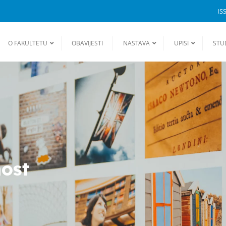
IS
O FAKULTETU
OBAVIJESTI
NASTAVA
UPISI
STU
nost