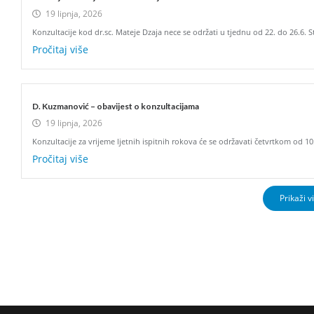
19 lipnja, 2026
Konzultacije kod dr.sc. Mateje Dzaja nece se održati u tjednu od 22. do 26.6. 
Pročitaj više
D. Kuzmanović – obavijest o konzultacijama
19 lipnja, 2026
Konzultacije za vrijeme ljetnih ispitnih rokova će se održavati četvrtkom od 1
Pročitaj više
Prikaži v