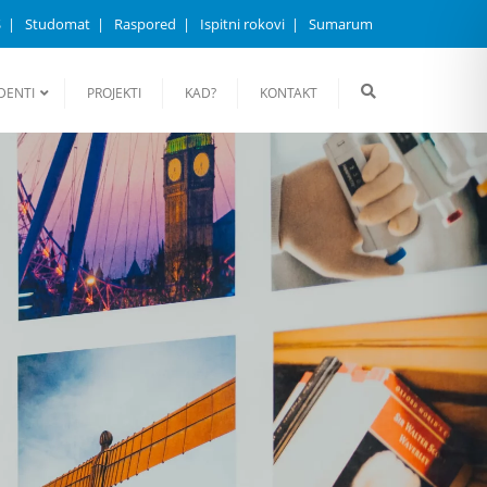
S
Studomat
Raspored
Ispitni rokovi
Sumarum
DENTI
PROJEKTI
KAD?
KONTAKT