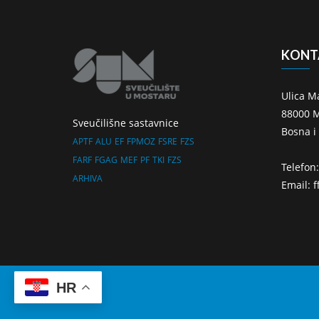
KONT
Ulica M
88000 M
Sveučilišne sastavnice
Bosna i
APTF
ALU
EF
FPMOZ
FSRE
FZS
FARF
FGAG
MEF
PF
TKI
FZS
Telefon
ARHIVA
Email: 
HR