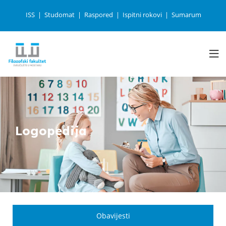
ISS
Studomat
Raspored
Ispitni rokovi
Sumarum
Logopedija
Obavijesti