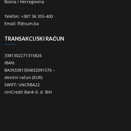
Bosna i Hercegovina
Telefon: +387 36 355-400
Email: ff@sum.ba
TRANSAKCIJSKI RAČUN
3381302271315826
IBAN:
BA393381304832091576 –
devizni račun (EUR)
SWIFT: UNCRBA22
UniCredit Bank d. d. BiH