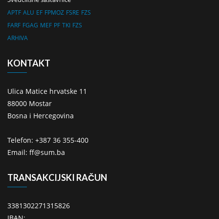
APTF
ALU
EF
FPMOZ
FSRE
FZS
FARF
FGAG
MEF
PF
TKI
FZS
ARHIVA
KONTAKT
Ulica Matice hrvatske 11
88000 Mostar
Bosna i Hercegovina
Telefon: +387 36 355-400
Email: ff@sum.ba
TRANSAKCIJSKI RAČUN
3381302271315826
IBAN: