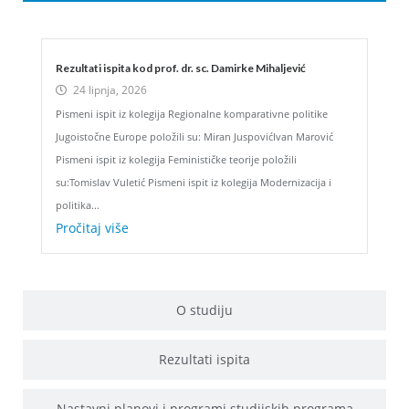
Rezultati ispita kod prof. dr. sc. Damirke Mihaljević
24 lipnja, 2026
Pismeni ispit iz kolegija Regionalne komparativne politike
Jugoistočne Europe položili su: Miran JuspovićIvan Marović
Pismeni ispit iz kolegija Feminističke teorije položili
su:Tomislav Vuletić Pismeni ispit iz kolegija Modernizacija i
politika...
Pročitaj više
O studiju
Rezultati ispita
Nastavni planovi i programi studijskih programa