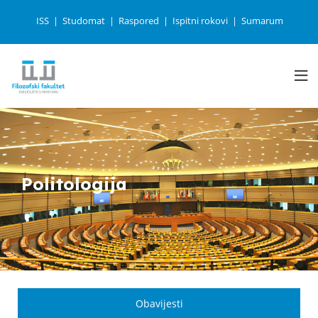
ISS
Studomat
Raspored
Ispitni rokovi
Sumarum
Politologija
Obavijesti