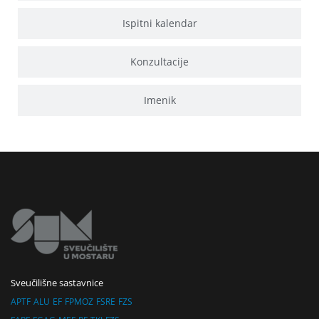
Ispitni kalendar
Konzultacije
Imenik
Sveučilišne sastavnice
APTF
ALU
EF
FPMOZ
FSRE
FZS