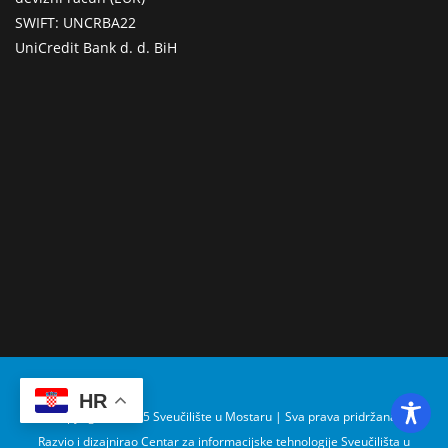
SWIFT: UNCRBA22
UniCredit Bank d. d. BiH
HR
Copyright © 2025 Sveučilište u Mostaru | Sva prava pridržana
Razvio i dizajnirao Centar za informacijske tehnologije Sveučilišta u