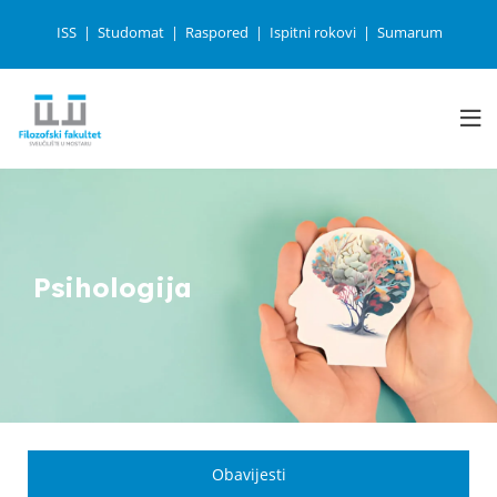
ISS
Studomat
Raspored
Ispitni rokovi
Sumarum
Psihologija
Obavijesti