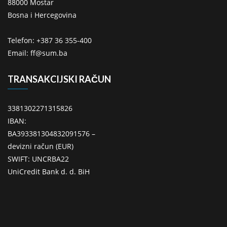
88000 Mostar
Bosna i Hercegovina
Telefon: +387 36 355-400
Email: ff@sum.ba
TRANSAKCIJSKI RAČUN
3381302271315826
IBAN:
BA393381304832091576 –
devizni račun (EUR)
SWIFT: UNCRBA22
UniCredit Bank d. d. BiH