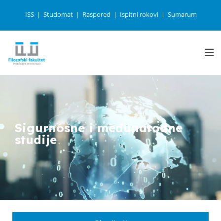
ISS
Studomat
Raspored
Ispitni rokovi
Sumarum
Sigurnosne i međunarodne
studije