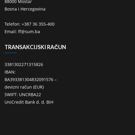
88000 Mostar
Bosna i Hercegovina
Telefon: +387 36 355-400
Email: ff@sum.ba
TRANSAKCIJSKI RAČUN
3381302271315826
IBAN:
BA393381304832091576 –
devizni račun (EUR)
SWIFT: UNCRBA22
UniCredit Bank d. d. BiH