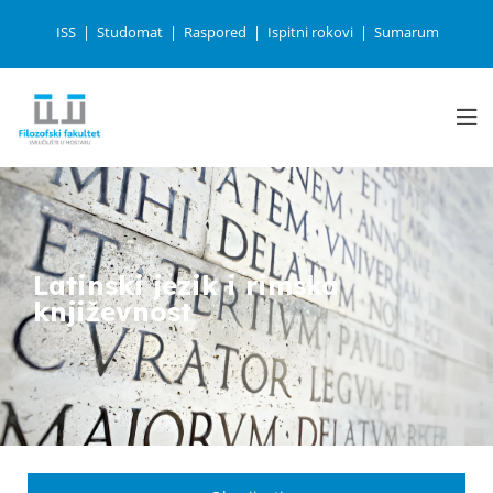
ISS
Studomat
Raspored
Ispitni rokovi
Sumarum
Latinski jezik i rimska
književnost