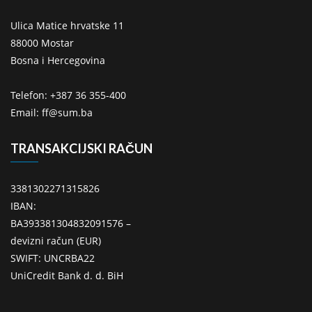
Ulica Matice hrvatske 11
88000 Mostar
Bosna i Hercegovina
Telefon: +387 36 355-400
Email: ff@sum.ba
TRANSAKCIJSKI RAČUN
3381302271315826
IBAN:
BA393381304832091576 –
devizni račun (EUR)
SWIFT: UNCRBA22
UniCredit Bank d. d. BiH