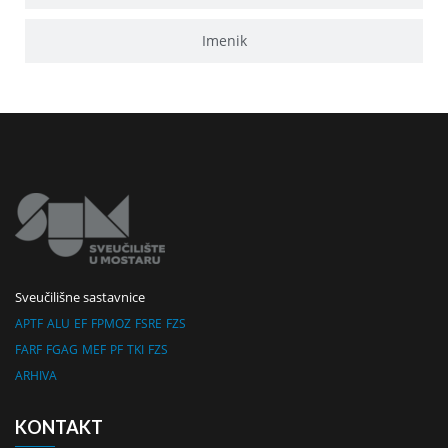
Imenik
Sveučilišne sastavnice
APTF
ALU
EF
FPMOZ
FSRE
FZS
FARF
FGAG
MEF
PF
TKI
FZS
ARHIVA
KONTAKT