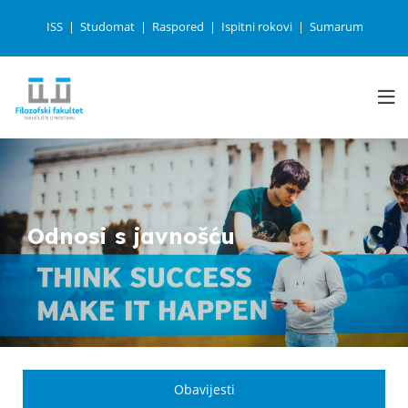
ISS
Studomat
Raspored
Ispitni rokovi
Sumarum
Odnosi s javnošću
Obavijesti