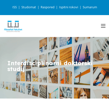
ISS
Studomat
Raspored
Ispitni rokovi
Sumarum
Interdisciplinarni doktorski
studij