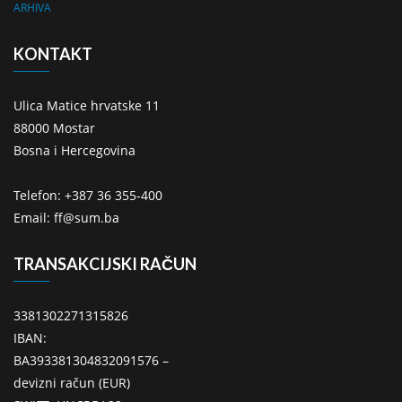
ARHIVA
KONTAKT
Ulica Matice hrvatske 11
88000 Mostar
Bosna i Hercegovina
Telefon: +387 36 355-400
Email: ff@sum.ba
TRANSAKCIJSKI RAČUN
3381302271315826
IBAN:
BA393381304832091576 –
devizni račun (EUR)