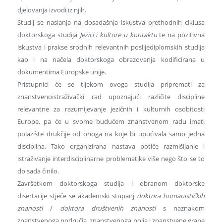
djelovanja izvodi iz njih.
Studij se naslanja na dosadašnja iskustva prethodnih ciklusa
doktorskoga studija
Jezici i kulture u kontaktu
te na pozitivna
iskustva i prakse srodnih relevantnih poslijediplomskih studija
kao i na načela doktorskoga obrazovanja kodificirana u
dokumentima Europske unije.
Pristupnici će se tijekom ovoga studija pripremati za
znanstvenoistraživački rad upoznajući različite discipline
relevantne za razumijevanje jezičnih i kulturnih osobitosti
Europe, pa će u svome budućem znanstvenom radu imati
polazište drukčije od onoga na koje bi upućivala samo jedna
disciplina. Tako organizirana nastava potiče razmišljanje i
istraživanje interdisciplinarne problematike više nego što se to
do sada činilo.
Završetkom doktorskoga studija i obranom doktorske
disertacije stječe se akademski stupanj
doktora humanističkih
znanosti
/
doktora društvenih znanosti
s naznakom
znanstvenoga područja, znanstvenoga polja i znanstvene grane