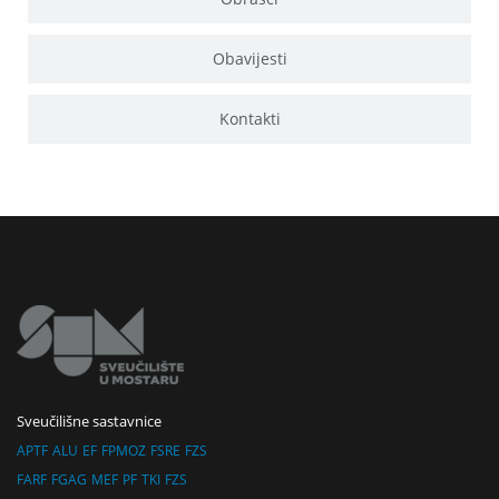
Obavijesti
Kontakti
Sveučilišne sastavnice
APTF
ALU
EF
FPMOZ
FSRE
FZS
FARF
FGAG
MEF
PF
TKI
FZS