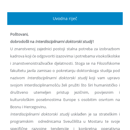
Uvodna riječ
Poštovani,
dobrodošli na
Interdisciplinarni doktorski studij
!
U znanstvenoj zajednici postoji stalna potreba za izobrazbom
kadrova koji će odgovoriti izazovima i potrebama visokoškolske
i znanstvenoistraživačke djelatnosti. Stoga se na Filozofskome
fakultetu javila zamisao o pokretanju doktorskoga studija pod
nazivom
Interdisciplinarni doktorski studij
koji vam upravo
svojom interdisciplinarnošću želi pružiti što širi humanističko i
društveno utemeljen pristup jezičnim, povijesnim i
kulturološkim posebnostima Europe s osobitim osvrtom na
Bosnu i Hercegovinu.
Interdisciplinarni doktorski studij
usklađen je sa strateškim i
programskim odrednicama Sveučilišta u Mostaru te svoje
specifične razvojne tendencije i konkretna operativna