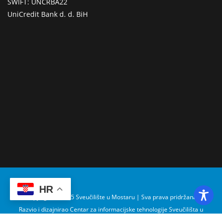
SWIFT: UNCRBA22
UniCredit Bank d. d. BiH
HR
Copyright © 2025 Sveučilište u Mostaru | Sva prava pridržana
Razvio i dizajnirao Centar za informacijske tehnologije Sveučilišta u
Mostaru – SUMIT